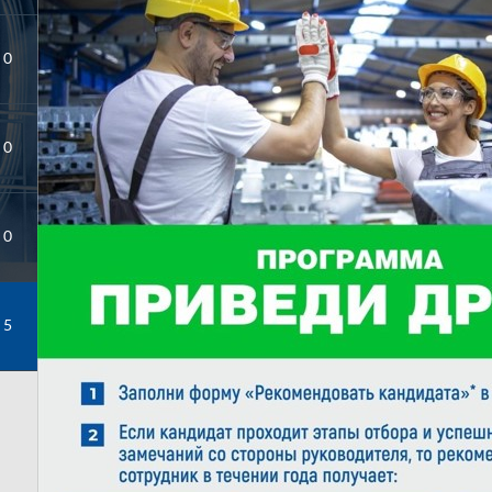
0
0
0
5