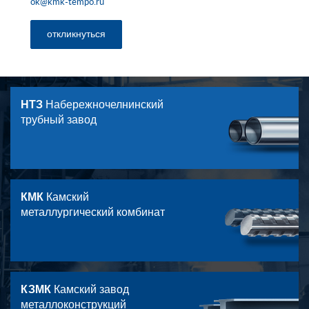
ok@kmk-tempo.ru
откликнуться
НТЗ
Набережночелнинский
трубный завод
КМК
Камский
металлургический комбинат
КЗМК
Камский завод
металлоконструкций